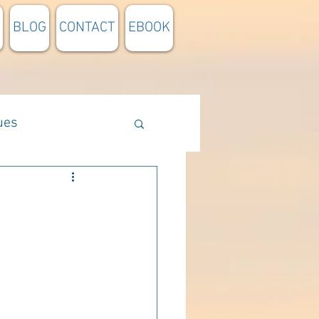
BLOG
CONTACT
EBOOK
ues
Méthodologie
n lumière
pensée du jour