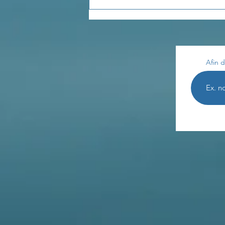
Les enseignements de
Th. Terestchenko...
Afin d