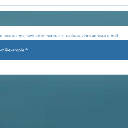
Les enseignements de
Les 
Th. Terestchenko...
Th. 
e recevoir ma newsletter mensuelle, saisissez votre adresse e-mail