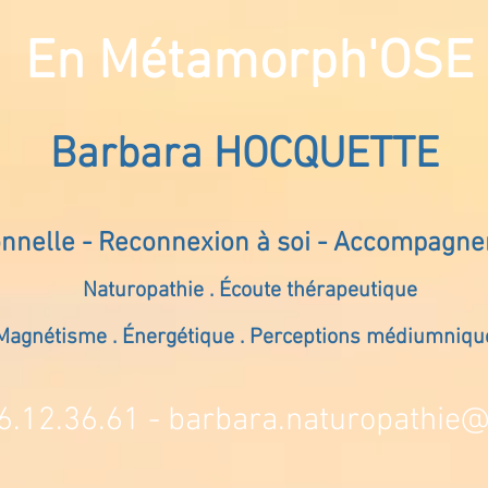
En Métamorph'OSE
Barbara HOCQUETTE
onnelle - Reconnexion à soi - Accompagn
Naturopathie . Écoute thérapeutique
Magnétisme . Énergétique . Perceptions médiumniqu
6.12.36.61 -
barbara.naturopathie@s