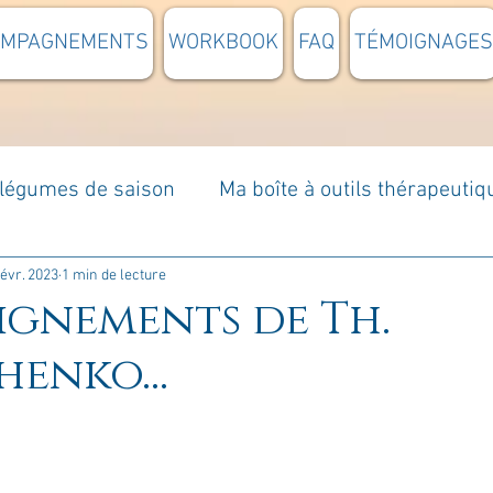
OMPAGNEMENTS
WORKBOOK
FAQ
TÉMOIGNAGES
t légumes de saison
Ma boîte à outils thérapeutiq
à moi...
Rome : voyage
Méditations guidées
févr. 2023
1 min de lecture
eignements de Th.
henko...
s du jour
Croyances et idées reçues
Mises e
Votre communauté
C'est mon histoire
La 