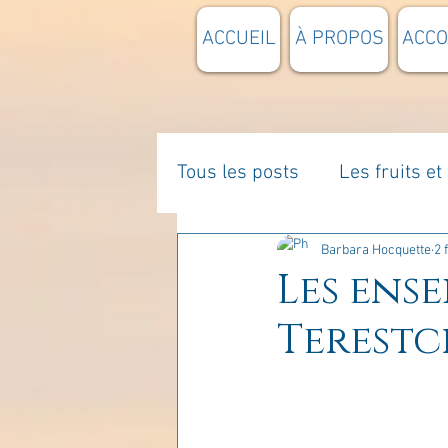
ACCUEIL
À PROPOS
ACC
Tous les posts
Les fruits e
La parentalité
De vous 
Barbara Hocquette
2 
Les ens
Terestc
Enseignements
Pensée
Divers
estime de soi