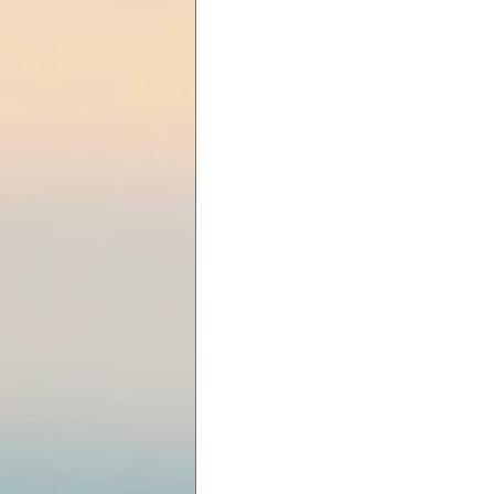
Les lois universelles
J