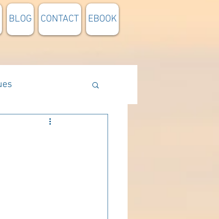
BLOG
CONTACT
EBOOK
ues
Méthodologie
n lumière
pensée du jour