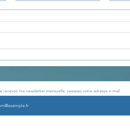
Les enseignements de
Les 
Th. Terestchenko...
Th. 
e recevoir ma newsletter mensuelle, saisissez votre adresse e-mail