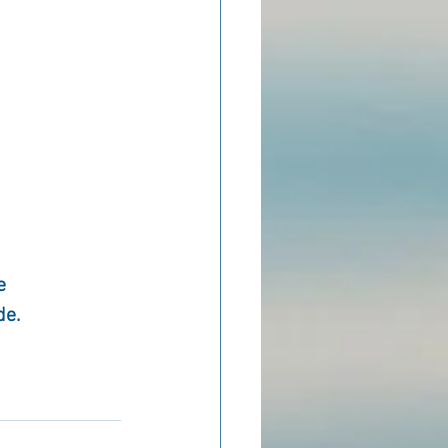
e 
de.