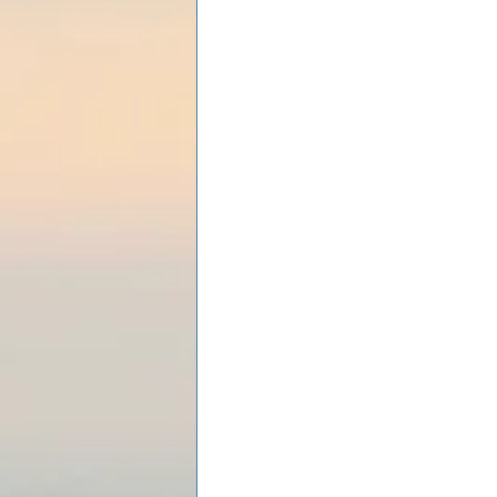
Les lois universelles
J