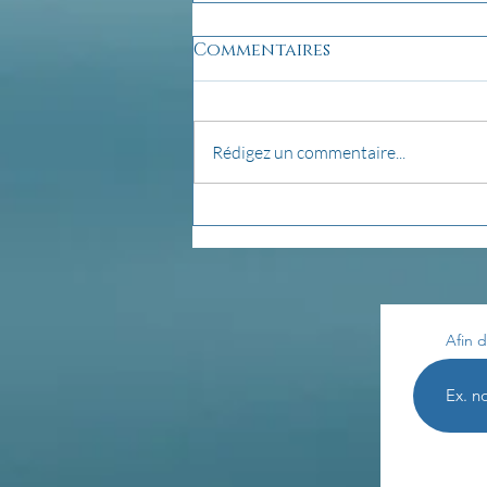
Commentaires
Rédigez un commentaire...
Les enseignements de
Th. Terestchenko...
Afin d