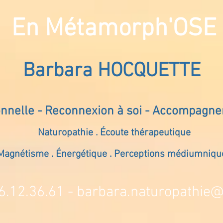
En Métamorph'OSE
Barbara HOCQUETTE
onnelle - Reconnexion à soi - Accompagn
Naturopathie . Écoute thérapeutique
Magnétisme . Énergétique . Perceptions médiumniqu
6.12.36.61 -
barbara.naturopathie@s