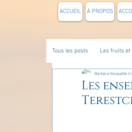
ACCUEIL
À PROPOS
ACC
Tous les posts
Les fruits e
La parentalité
De vous 
Barbara Hocquette
2 
Les ens
Terestc
Enseignements
Pensée
Divers
estime de soi