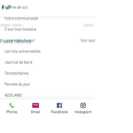
estime de soi
Votre communauté
C'est mon histoire
La pensée du jour
Voir tout
Posts récents
Les lois universelles
Journal de bord
Terestchenko
Pensée du jour
ADOLAND
Phone
Email
Facebook
Instagram