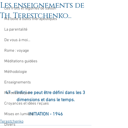
Les enseignements de
Les fruits et légumes de saison
Th. Terestchenko...
Ma boîte à outils thérapeutiques
La parentalité
De vous à moi...
Rome : voyage
Méditations guidées
Méthodologie
Enseignements
47 - l'Infini ne peut être défini dans les 3 
Pensées du jour
dimensions et dans le temps.
Croyances et idées reçues
INITIATION - 1946
Mises en lumière
Terestchenko
Divers