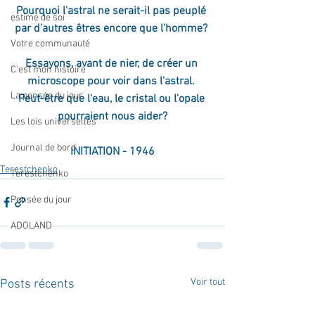
Pourquoi l'astral ne serait-il pas peuplé 
estime de soi
par d'autres êtres encore que l'homme? 
Votre communauté
Essayons, avant de nier, de créer un 
C'est mon histoire
microscope pour voir dans l'astral. 
La pensée du jour
Peut-être que l'eau, le cristal ou l'opale 
pourraient nous aider?
Les lois universelles
Journal de bord
INITIATION - 1946
Terestchenko
Terestchenko
Pensée du jour
ADOLAND
Voir tout
Posts récents