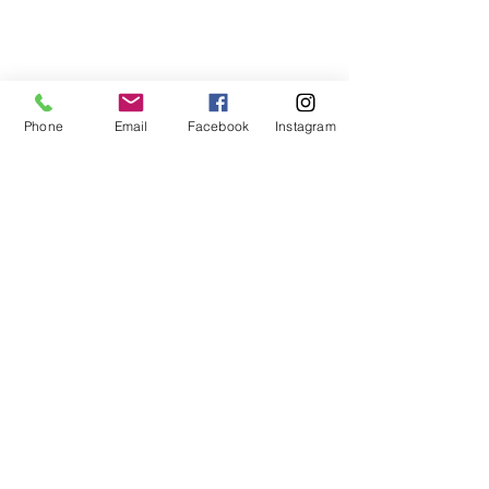
Phone
Email
Facebook
Instagram
Commentaires
Les enseignements de
Les enseigne
Rédigez un commentaire...