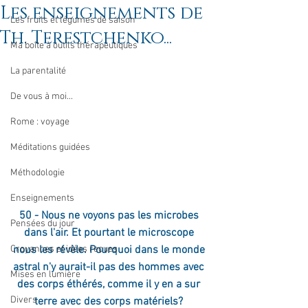
Les enseignements de
Les fruits et légumes de saison
Th. Terestchenko...
Ma boîte à outils thérapeutiques
La parentalité
De vous à moi...
Rome : voyage
Méditations guidées
Méthodologie
Enseignements
50 - Nous ne voyons pas les microbes 
Pensées du jour
dans l'air. Et pourtant le microscope 
nous les révèle. Pourquoi dans le monde 
Croyances et idées reçues
astral n'y aurait-il pas des hommes avec 
Mises en lumière
des corps éthérés, comme il y en a sur 
Divers
terre avec des corps matériels? 