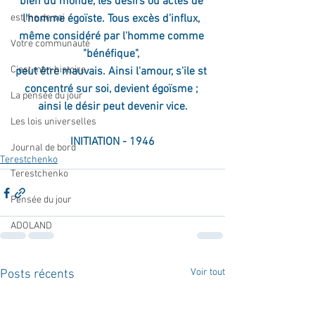
bien du monde, les désirs ou actes de 
estime de soi
l'homme égoïste. Tous excès d'influx, 
même considéré par l'homme comme 
Votre communauté
"bénéfique", 
C'est mon histoire
peut être mauvais. Ainsi l'amour, s'ile st 
concentré sur soi, devient égoïsme ; 
La pensée du jour
ainsi le désir peut devenir vice.
Les lois universelles
INITIATION - 1946
Journal de bord
Terestchenko
Terestchenko
Pensée du jour
ADOLAND
Voir tout
Posts récents