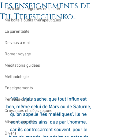
Les enseignements de
Les fruits et légumes de saison
Th. Terestchenko...
Ma boîte à outils thérapeutiques
La parentalité
De vous à moi...
Rome : voyage
Méditations guidées
Méthodologie
Enseignements
103 - Mais sache, que tout influx est 
Pensées du jour
bon, même celui de Mars ou de Saturne, 
Croyances et idées reçues
qu'on appelle "les maléfiques". Ils ne 
sont appelés ainsi que par l'homme, 
Mises en lumière
car ils contrecarrent souvent, pour le 
Divers