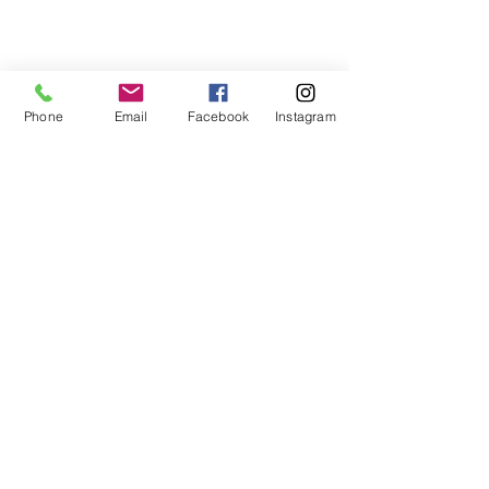
Phone
Email
Facebook
Instagram
Commentaires
Les enseignements de
Les enseigne
Rédigez un commentaire...