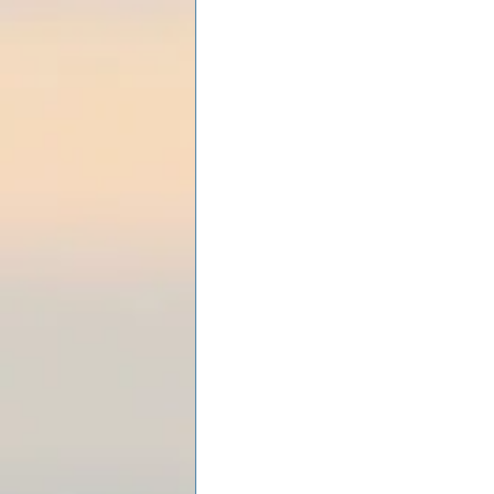
Les lois universelles
J