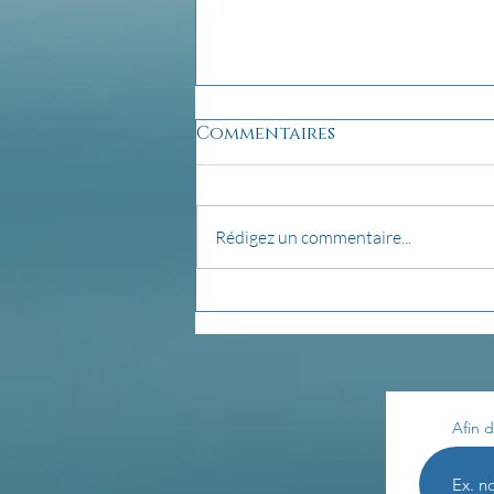
Commentaires
Rédigez un commentaire...
Les enseignements de
Th. Terestchenko...
Afin d