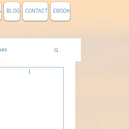
S
BLOG
CONTACT
EBOOK
ues
Méthodologie
n lumière
pensée du jour