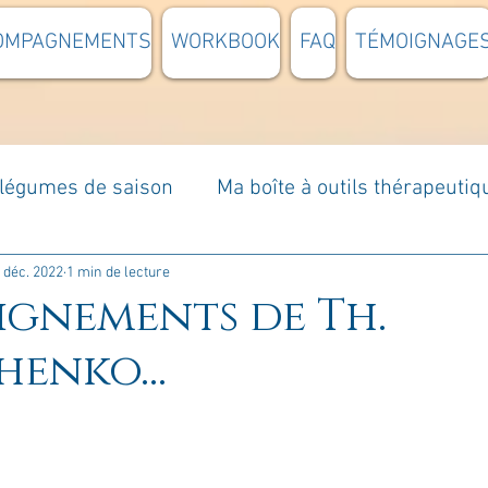
OMPAGNEMENTS
WORKBOOK
FAQ
TÉMOIGNAGE
t légumes de saison
Ma boîte à outils thérapeutiq
à moi...
Rome : voyage
Méditations guidées
 déc. 2022
1 min de lecture
eignements de Th.
henko...
s du jour
Croyances et idées reçues
Mises e
Votre communauté
C'est mon histoire
La 