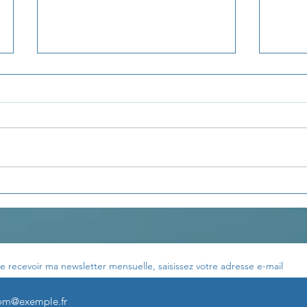
Les enseignements de
Les 
Th. Terestchenko...
Th. 
e recevoir ma newsletter mensuelle, saisissez votre adresse e-mail