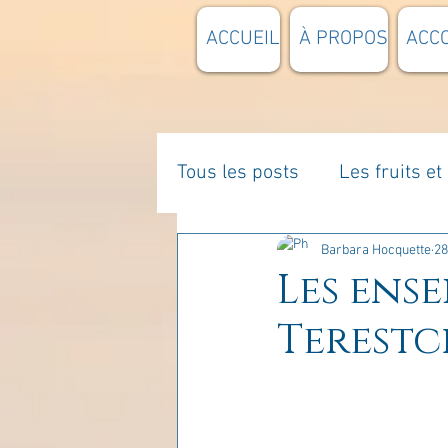
ACCUEIL
À PROPOS
ACC
Tous les posts
Les fruits e
La parentalité
De vous 
Barbara Hocquette
28
Les ens
Terestc
Enseignements
Pensée
Divers
estime de soi