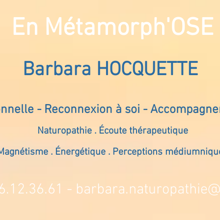
En Métamorph'OSE
Barbara HOCQUETTE
onnelle - Reconnexion à soi - Accompagn
Naturopathie . Écoute thérapeutique
Magnétisme . Énergétique . Perceptions médiumniqu
6.12.36.61 -
barbara.naturopathie@s