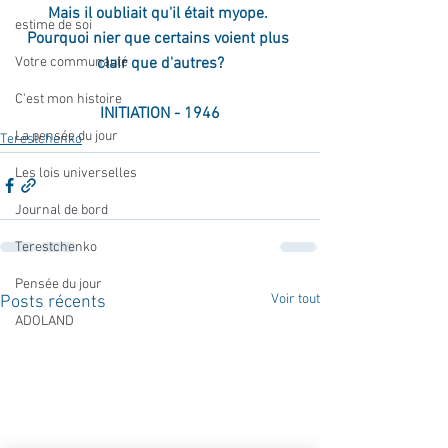
Mais il oubliait qu'il était myope. 
estime de soi
Pourquoi nier que certains voient plus 
clair que d'autres?
Votre communauté
C'est mon histoire
INITIATION - 1946
La pensée du jour
Terestchenko
Les lois universelles
Journal de bord
Terestchenko
Pensée du jour
Voir tout
Posts récents
ADOLAND