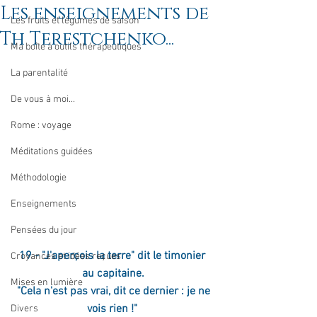
Les enseignements de
Les fruits et légumes de saison
Th Terestchenko...
Ma boîte à outils thérapeutiques
La parentalité
De vous à moi...
Rome : voyage
Méditations guidées
Méthodologie
Enseignements
Pensées du jour
19 - "J'aperçois la terre" dit le timonier 
Croyances et idées reçues
au capitaine.
Mises en lumière
 "Cela n'est pas vrai, dit ce dernier : je ne 
vois rien !" 
Divers