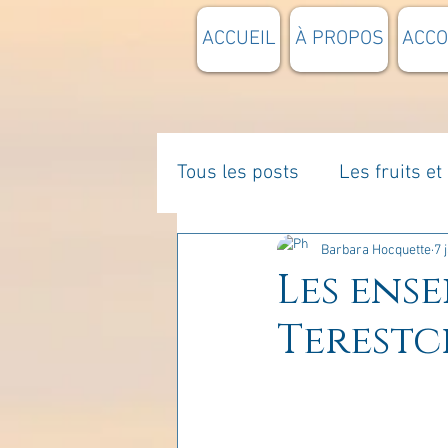
ACCUEIL
À PROPOS
ACC
Tous les posts
Les fruits e
La parentalité
De vous 
Barbara Hocquette
7 
Les ens
Terestc
Enseignements
Pensée
Divers
estime de soi