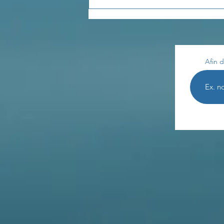
Les enseignements de
Th. Terestchenko...
Afin d