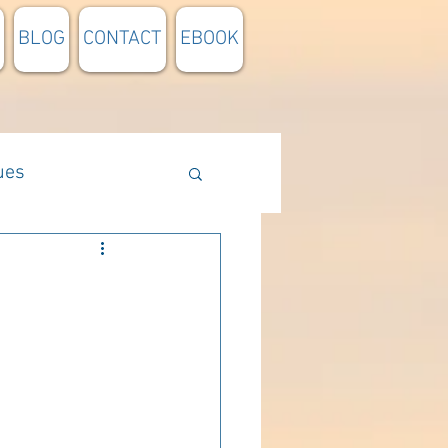
BLOG
CONTACT
EBOOK
ues
Méthodologie
n lumière
pensée du jour