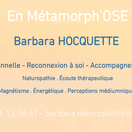
En Métamorph'OSE
Barbara HOCQUETTE
onnelle - Reconnexion à soi - Accompagn
Naturopathie . Écoute thérapeutique
Magnétisme . Énergétique . Perceptions médiumniqu
6.12.36.61 -
barbara.naturopathie@s