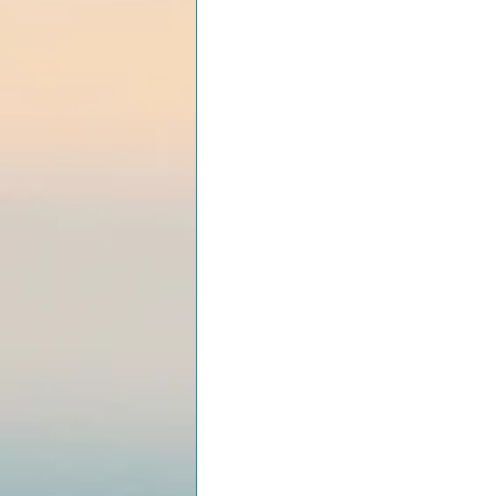
Les lois universelles
J