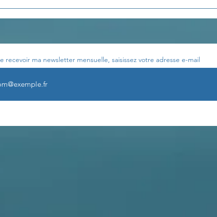
Les enseignements de
Les 
Th. Terestchenko...
Th. 
e recevoir ma newsletter mensuelle, saisissez votre adresse e-mail