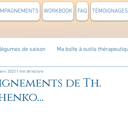
OMPAGNEMENTS
WORKBOOK
FAQ
TÉMOIGNAGES
t légumes de saison
Ma boîte à outils thérapeutiq
à moi...
Rome : voyage
Méditations guidées
janv. 2023
1 min de lecture
eignements de Th.
henko...
s du jour
Croyances et idées reçues
Mises e
Votre communauté
C'est mon histoire
La 