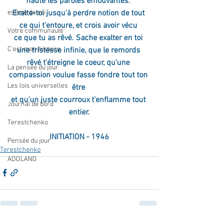
haute les paroles émouvantes. 
Exalte-toi jusqu'à perdre notion de tout 
estime de soi
ce qui t'entoure, et crois avoir vécu 
Votre communauté
ce que tu as rêvé. Sache exalter en toi 
C'est mon histoire
une tristesse infinie, que le remords 
rêvé t'étreigne le coeur, qu'une 
La pensée du jour
compassion voulue fasse fondre tout ton 
Les lois universelles
être 
et qu'un juste courroux t'enflamme tout 
Journal de bord
entier.
Terestchenko
INITIATION - 1946
Pensée du jour
Terestchenko
ADOLAND