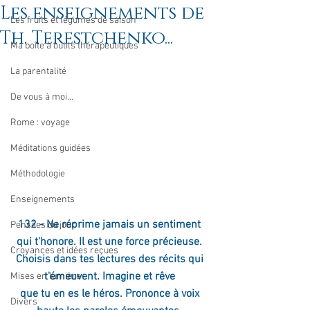
Les enseignements de
Les fruits et légumes de saison
Th. Terestchenko...
Ma boîte à outils thérapeutiques
La parentalité
De vous à moi...
Rome : voyage
Méditations guidées
Méthodologie
Enseignements
132 - Ne réprime jamais un sentiment 
Pensées du jour
qui t'honore. Il est une force précieuse. 
Croyances et idées reçues
Choisis dans tes lectures des récits qui 
t'émeuvent. Imagine et rêve 
Mises en lumière
que tu en es le héros. Prononce à voix 
Divers