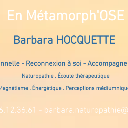
En Métamorph'OSE
Barbara HOCQUETTE
onnelle - Reconnexion à soi - Accompagn
Naturopathie . Écoute thérapeutique
Magnétisme . Énergétique . Perceptions médiumniqu
6.12.36.61 -
barbara.naturopathie@s