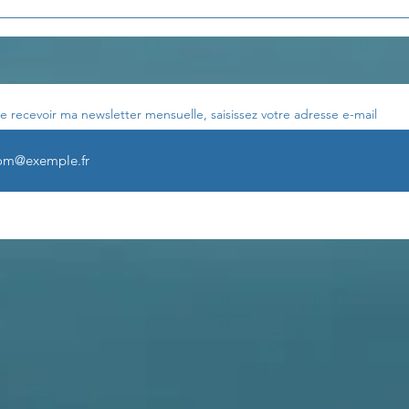
Les enseignements de
Les 
Th. Terestchenko...
Th. 
e recevoir ma newsletter mensuelle, saisissez votre adresse e-mail