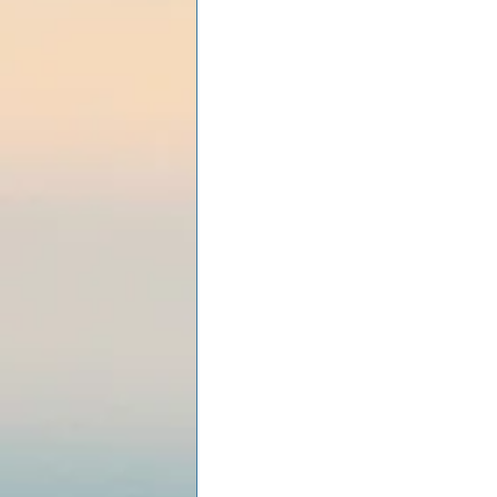
Les lois universelles
J