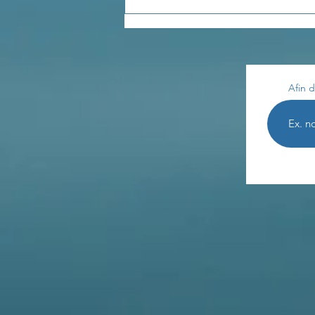
Les enseignements de
Th. Terestchenko...
Afin d