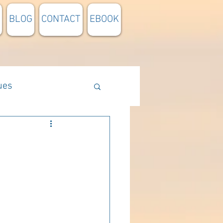
BLOG
CONTACT
EBOOK
ues
Méthodologie
n lumière
pensée du jour