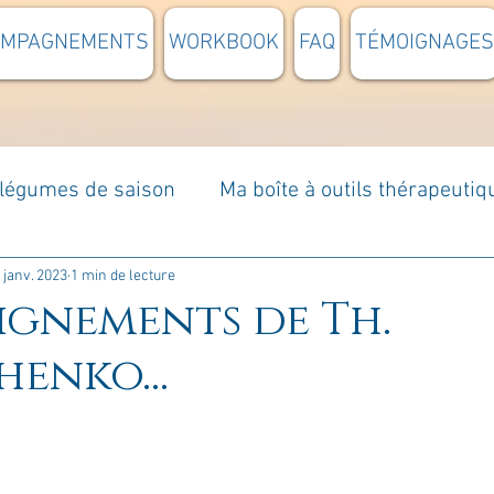
OMPAGNEMENTS
WORKBOOK
FAQ
TÉMOIGNAGES
t légumes de saison
Ma boîte à outils thérapeutiq
à moi...
Rome : voyage
Méditations guidées
 janv. 2023
1 min de lecture
eignements de Th.
henko...
s du jour
Croyances et idées reçues
Mises e
Votre communauté
C'est mon histoire
La 