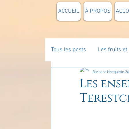
ACCUEIL
À PROPOS
ACC
Tous les posts
Les fruits e
La parentalité
De vous 
Barbara Hocquette
26
Les ens
Terestc
Enseignements
Pensée
Divers
estime de soi