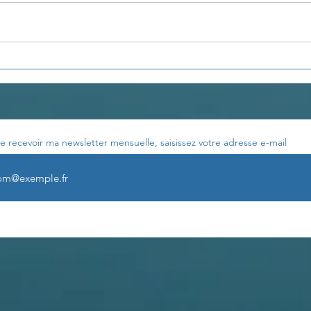
Les enseignements de
Les 
Th. Terestchenko...
Th. 
e recevoir ma newsletter mensuelle, saisissez votre adresse e-mail