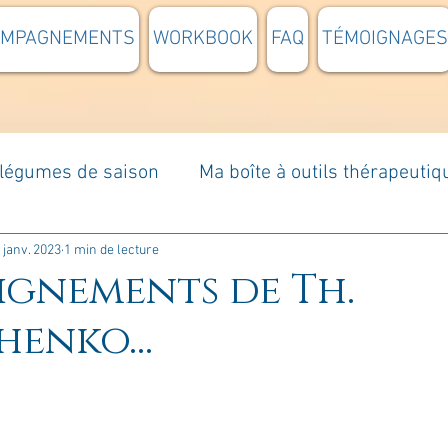
OMPAGNEMENTS
WORKBOOK
FAQ
TÉMOIGNAGES
t légumes de saison
Ma boîte à outils thérapeutiq
à moi...
Rome : voyage
Méditations guidées
 janv. 2023
1 min de lecture
eignements de Th.
henko...
s du jour
Croyances et idées reçues
Mises e
Votre communauté
C'est mon histoire
La 