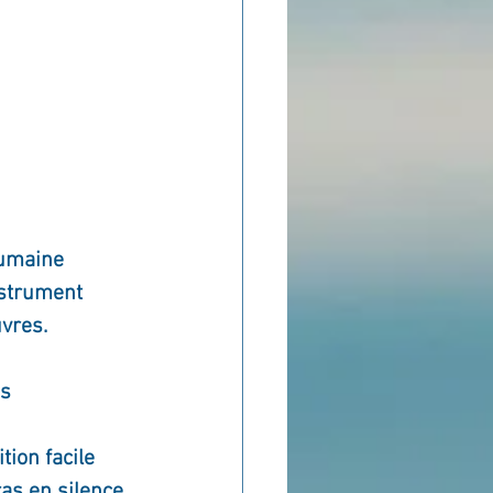
humaine 
nstrument 
vres.
s 
ion facile 
as en silence, 