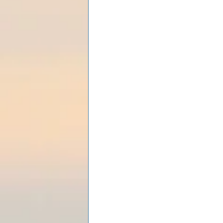
Les lois universelles
J