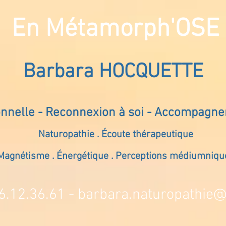
En Métamorph'OSE
Barbara HOCQUETTE
onnelle - Reconnexion à soi - Accompagn
Naturopathie . Écoute thérapeutique
Magnétisme . Énergétique . Perceptions médiumniqu
6.12.36.61 -
barbara.naturopathie@s