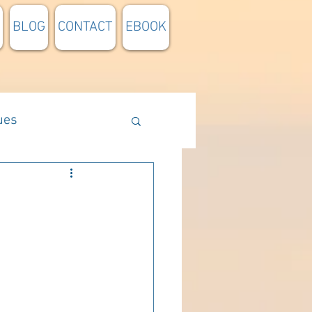
BLOG
CONTACT
EBOOK
ues
Méthodologie
n lumière
pensée du jour