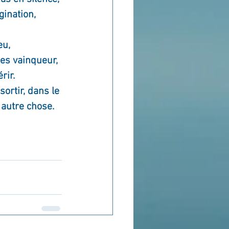
gination, 
eu, 
es vainqueur, 
rir.
ortir, dans le 
 autre chose.