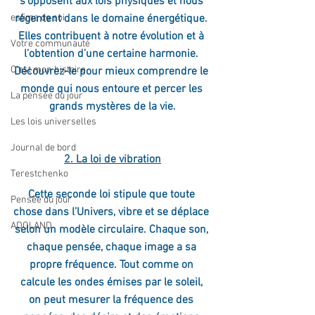
s’opposent aux lois physiques et nous 
estime de soi
régentent dans le domaine énergétique. 
Elles contribuent à notre évolution et à 
Votre communauté
l’obtention d’une certaine harmonie. 
C'est mon histoire
Découvrez-le pour mieux comprendre le 
monde qui nous entoure et percer les 
La pensée du jour
grands mystères de la vie.
Les lois universelles
Journal de bord
2. La loi de vibration
Terestchenko
Cette seconde loi stipule que toute 
Pensée du jour
chose dans l’Univers, vibre et se déplace 
ADOLAND
selon un modèle circulaire. Chaque son, 
chaque pensée, chaque image a sa 
propre fréquence. Tout comme on 
calcule les ondes émises par le soleil, 
on peut mesurer la fréquence des 