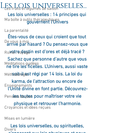
Les lois universelles...
Les fruits et légumes de saison
Les lois universelles : 14 principes qui 
Ma boîte à outils thérapeutiques
gouvernent l'Univers
La parentalité
Êtes-vous de ceux qui croient que tout 
De vous à moi...
arrive par hasard ? Ou pensez-vous que 
votre destin est d’ores et déjà tracé ? 
Rome : voyage
Sachez que personne d'autre que vous 
Méditations guidées
ne tire les ficelles. L’Univers, aussi vaste 
soit-il est régi par 14 lois. La loi du 
Méthodologie
karma, de l’attraction ou encore de 
Enseignements
l’Unité divine en font partie. Découvrez-
les toutes pour maîtriser votre vie 
Pensées du jour
physique et retrouver l’harmonie.
Croyances et idées reçues
Mises en lumière
Les lois universelles, ou spirituelles, 
Divers