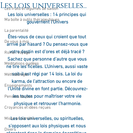
Les lois universelles...
Les fruits et légumes de saison
Les lois universelles : 14 principes qui 
Ma boîte à outils thérapeutiques
gouvernent l'Univers
La parentalité
Êtes-vous de ceux qui croient que tout 
De vous à moi...
arrive par hasard ? Ou pensez-vous que 
votre destin est d’ores et déjà tracé ? 
Rome : voyage
Sachez que personne d'autre que vous 
Méditations guidées
ne tire les ficelles. L’Univers, aussi vaste 
soit-il est régi par 14 lois. La loi du 
Méthodologie
karma, de l’attraction ou encore de 
Enseignements
l’Unité divine en font partie. Découvrez-
les toutes pour maîtriser votre vie 
Pensées du jour
physique et retrouver l’harmonie.
Croyances et idées reçues
Les lois universelles, ou spirituelles, 
Mises en lumière
s’opposent aux lois physiques et nous 
Divers