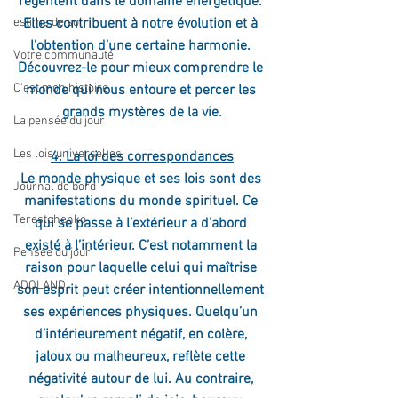
régentent dans le domaine énergétique. 
estime de soi
Elles contribuent à notre évolution et à 
l’obtention d’une certaine harmonie. 
Votre communauté
Découvrez-le pour mieux comprendre le 
C'est mon histoire
monde qui nous entoure et percer les 
grands mystères de la vie.
La pensée du jour
Les lois universelles
4. La loi des correspondances
Le monde physique et ses lois sont des 
Journal de bord
manifestations du monde spirituel. Ce 
Terestchenko
qui se passe à l’extérieur a d’abord 
existé à l’intérieur. C’est notamment la 
Pensée du jour
raison pour laquelle celui qui maîtrise 
ADOLAND
son esprit peut créer intentionnellement 
ses expériences physiques. Quelqu’un 
d’intérieurement négatif, en colère, 
jaloux ou malheureux, reflète cette 
négativité autour de lui. Au contraire, 