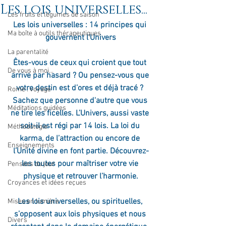
Les lois universelles...
Les fruits et légumes de saison
Les lois universelles : 14 principes qui 
Ma boîte à outils thérapeutiques
gouvernent l'Univers
La parentalité
Êtes-vous de ceux qui croient que tout 
De vous à moi...
arrive par hasard ? Ou pensez-vous que 
votre destin est d’ores et déjà tracé ? 
Rome : voyage
Sachez que personne d'autre que vous 
Méditations guidées
ne tire les ficelles. L’Univers, aussi vaste 
soit-il est régi par 14 lois. La loi du 
Méthodologie
karma, de l’attraction ou encore de 
Enseignements
l’Unité divine en font partie. Découvrez-
les toutes pour maîtriser votre vie 
Pensées du jour
physique et retrouver l’harmonie.
Croyances et idées reçues
Les lois universelles, ou spirituelles, 
Mises en lumière
s’opposent aux lois physiques et nous 
Divers