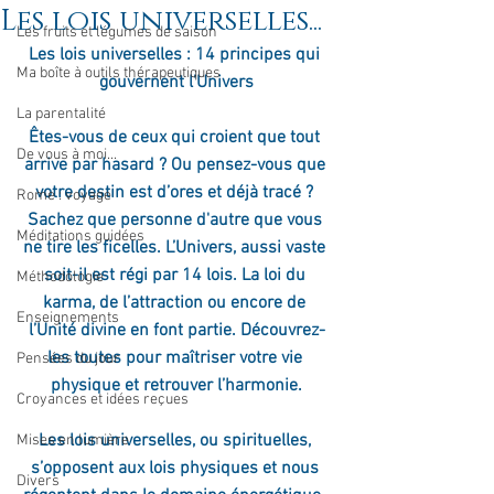
Les lois universelles...
Les fruits et légumes de saison
Les lois universelles : 14 principes qui 
Ma boîte à outils thérapeutiques
gouvernent l'Univers
La parentalité
Êtes-vous de ceux qui croient que tout 
De vous à moi...
arrive par hasard ? Ou pensez-vous que 
votre destin est d’ores et déjà tracé ? 
Rome : voyage
Sachez que personne d'autre que vous 
Méditations guidées
ne tire les ficelles. L’Univers, aussi vaste 
soit-il est régi par 14 lois. La loi du 
Méthodologie
karma, de l’attraction ou encore de 
Enseignements
l’Unité divine en font partie. Découvrez-
les toutes pour maîtriser votre vie 
Pensées du jour
physique et retrouver l’harmonie.
Croyances et idées reçues
Les lois universelles, ou spirituelles, 
Mises en lumière
s’opposent aux lois physiques et nous 
Divers