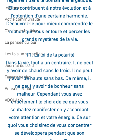
régentent dans le domaine énergétique. 
estime de soi
Elles contribuent à notre évolution et à 
l’obtention d’une certaine harmonie. 
Votre communauté
Découvrez-le pour mieux comprendre le 
C'est mon histoire
monde qui nous entoure et percer les 
grands mystères de la vie.
La pensée du jour
Les lois universelles
11. La loi de la polarité
Dans la vie, tout a un contraire. Il ne peut 
Journal de bord
y avoir de chaud sans le froid. Il ne peut 
Terestchenko
y avoir de hauts sans bas. De même, il 
ne peut y avoir de bonheur sans 
Pensée du jour
malheur. Cependant vous avez 
ADOLAND
entièrement le choix de ce que vous 
souhaitez manifester en y accordant 
votre attention et votre énergie. Ce sur 
quoi vous choisirez de vous concentrer 
se développera pendant que son 