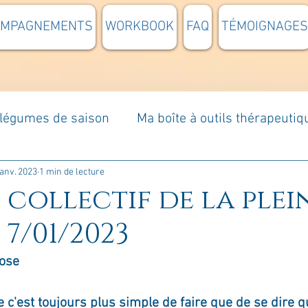
OMPAGNEMENTS
WORKBOOK
FAQ
TÉMOIGNAGES
t légumes de saison
Ma boîte à outils thérapeutiq
à moi...
Rome : voyage
Méditations guidées
janv. 2023
1 min de lecture
 collectif de la plei
7/01/2023
s du jour
Croyances et idées reçues
Mises e
Rose
Votre communauté
C'est mon histoire
La 
 c'est toujours plus simple de faire que de se dire qu