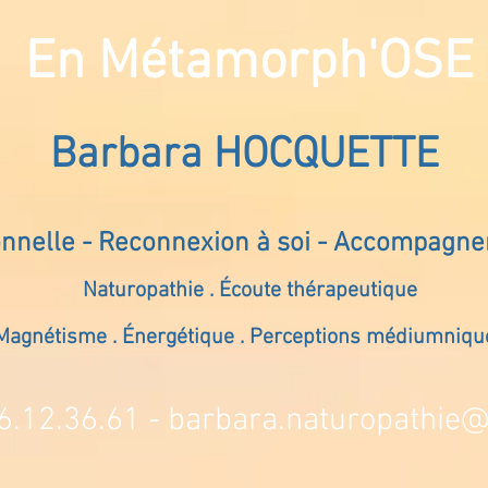
En Métamorph'OSE
Barbara HOCQUETTE
onnelle - Reconnexion à soi - Accompagn
Naturopathie . Écoute thérapeutique
Magnétisme . Énergétique . Perceptions médiumniqu
6.12.36.61 -
barbara.naturopathie@s