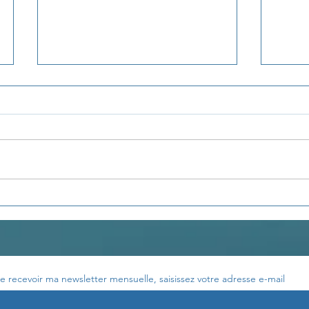
Développer la
LA 
visualisation
ÉMO
e recevoir ma newsletter mensuelle, saisissez votre adresse e-mail