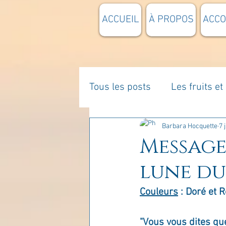
ACCUEIL
À PROPOS
ACC
Tous les posts
Les fruits e
La parentalité
De vous 
Barbara Hocquette
7 
Message
lune du 
Enseignements
Pensée
Couleurs
 : Doré et 
Divers
estime de soi
"Vous vous dites que