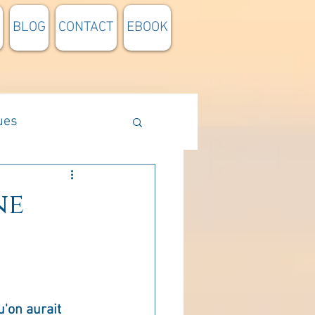
BLOG
CONTACT
EBOOK
ues
Méthodologie
ne
n lumière
pensée du jour
'on aurait 