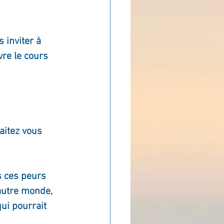
ADOLAND
 inviter à 
re le cours 
aitez vous 
s ces peurs 
autre monde, 
ui pourrait 