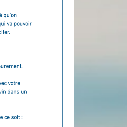
é qu'on 
ui va pouvoir 
iter.
ieurement.
ec votre 
vin dans un 
 ce soit : 