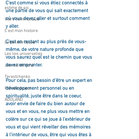
C'est comme si vous étiez connectés à 
estime de soi
une partie de vous qui sait exactement 
où vous devez aller et surtout comment 
Votre communauté
y aller.
C'est mon histoire
C'est en restant au plus près de vous-
La pensée du jour
même, de votre nature profonde que 
Les lois universelles
vous saurez quel est le chemin que vous 
devez emprunter.
Journal de bord
Terestchenko
Pour cela, pas besoin d'être un expert en 
développement personnel ou en 
Pensée du jour
spiritualité, juste être dans le coeur, 
ADOLAND
avoir envie de faire du bien autour de 
vous et en vous, ne plus vous mettre en 
colère sur ce qui se joue à l'extérieur de 
vous et qui vient réveiller des mémoires 
à l'intérieur de vous, être qui vous êtes à 