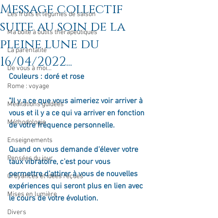
Message collectif
Les fruits et légumes de saison
suite au soin de la
Ma boîte à outils thérapeutiques
pleine lune du
La parentalité
16/04/2022...
De vous à moi...
Couleurs : doré et rose
Rome : voyage
"Il y a ce que vous aimeriez voir arriver à 
Méditations guidées
vous et il y a ce qui va arriver en fonction 
Méthodologie
de votre fréquence personnelle.
Enseignements
Quand on vous demande d'élever votre 
Pensées du jour
taux vibratoire, c'est pour vous 
permettre d'attirer à vous de nouvelles 
Croyances et idées reçues
expériences qui seront plus en lien avec 
Mises en lumière
le cours de votre évolution.
Divers