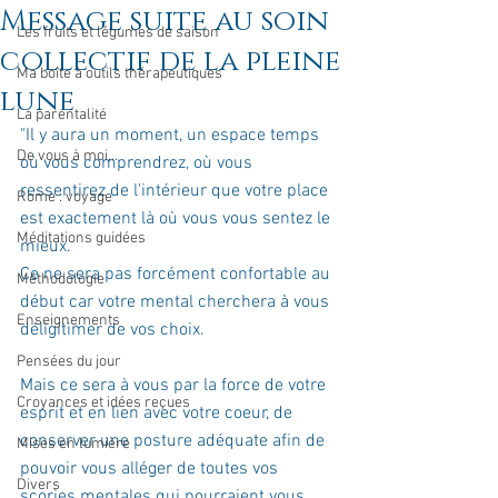
Message suite au soin
Les fruits et légumes de saison
collectif de la pleine
Ma boîte à outils thérapeutiques
lune
La parentalité
"Il y aura un moment, un espace temps 
De vous à moi...
où vous comprendrez, où vous 
ressentirez de l'intérieur que votre place 
Rome : voyage
est exactement là où vous vous sentez le 
Méditations guidées
mieux.
Ce ne sera pas forcément confortable au 
Méthodologie
début car votre mental cherchera à vous 
Enseignements
déligitimer de vos choix. 
Pensées du jour
Mais ce sera à vous par la force de votre 
Croyances et idées reçues
esprit et en lien avec votre coeur, de 
conserver une posture adéquate afin de 
Mises en lumière
pouvoir vous alléger de toutes vos 
Divers
scories mentales qui pourraient vous 