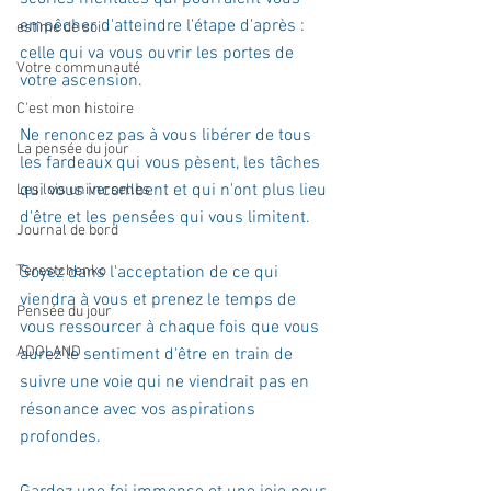
empêcher d'atteindre l'étape d'après : 
estime de soi
celle qui va vous ouvrir les portes de 
Votre communauté
votre ascension.
C'est mon histoire
Ne renoncez pas à vous libérer de tous 
La pensée du jour
les fardeaux qui vous pèsent, les tâches 
qui vous incombent et qui n'ont plus lieu 
Les lois universelles
d'être et les pensées qui vous limitent.
Journal de bord
Terestchenko
Soyez dans l'acceptation de ce qui 
viendra à vous et prenez le temps de 
Pensée du jour
vous ressourcer à chaque fois que vous 
ADOLAND
aurez le sentiment d'être en train de 
suivre une voie qui ne viendrait pas en 
résonance avec vos aspirations 
profondes.