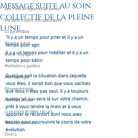
Message suite au soin
Les fruits et légumes de saison
collectif de la pleine
Ma boîte à outils thérapeutiques
lune...
La parentalité
"Il y a un temps pour prier et il y a un 
De vous à moi...
temps pour agir. 
Il y a un temps pour méditer et il y a un 
Rome : voyage
temps pour bénir. 
Méditations guidées
Quelque soit la situation dans laquelle 
Méthodologie
vous êtes, il serait bon que vous sachiez 
Enseignements
que vous n'êtes pas seul. Il y a toujours 
quelqu'un qui sera là sur votre chemin, 
Pensées du jour
prêt à vous tendre la main et à vous 
Croyances et idées reçues
apporter le réconfort dont vous avez 
besoin pour poursuivre le cours de votre 
Mises en lumière
évolution.
Divers