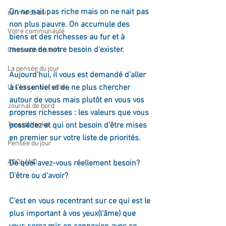
On ne nait pas riche mais on ne nait pas 
estime de soi
non plus pauvre. On accumule des 
Votre communauté
biens et des richesses au fur et à 
mesure de notre besoin d'exister.
C'est mon histoire
La pensée du jour
Aujourd'hui, il vous est demandé d'aller 
à l'essentiel et de ne plus chercher 
Les lois universelles
autour de vous mais plutôt en vous vos 
Journal de bord
propres richesses : les valeurs que vous 
Terestchenko
possédez et qui ont besoin d'être mises 
en premier sur votre liste de priorités.
Pensée du jour
ADOLAND
De quoi avez-vous réellement besoin? 
D'être ou d'avoir? 
C'est en vous recentrant sur ce qui est le 
plus important à vos yeux(l'âme) que 