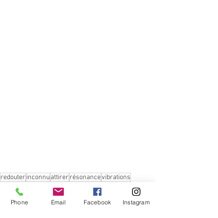
redouter
inconnu
attirer
résonance
vibrations
Votre communauté
Phone
Email
Facebook
Instagram