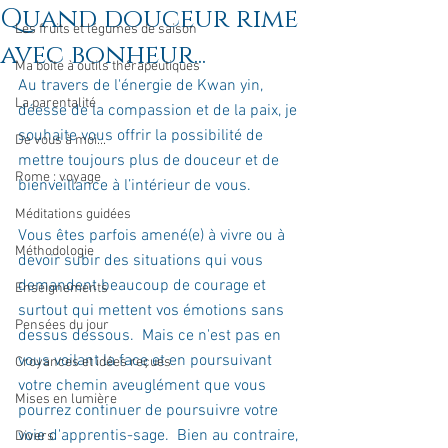
Quand douceur rime
Les fruits et légumes de saison
avec bonheur...
Ma boîte à outils thérapeutiques
Au travers de l'énergie de Kwan yin, 
La parentalité
déesse de la compassion et de la paix, je 
souhaite vous offrir la possibilité de 
De vous à moi...
mettre toujours plus de douceur et de 
Rome : voyage
bienveillance à l’intérieur de vous.
Méditations guidées
Vous êtes parfois amené(e) à vivre ou à 
Méthodologie
devoir subir des situations qui vous 
demandent beaucoup de courage et 
Enseignements
surtout qui mettent vos émotions sans 
Pensées du jour
dessus dessous.  Mais ce n'est pas en 
vous voilant la face et en poursuivant 
Croyances et idées reçues
votre chemin aveuglément que vous 
Mises en lumière
pourrez continuer de poursuivre votre 
voie d'apprentis-sage.  Bien au contraire, 
Divers