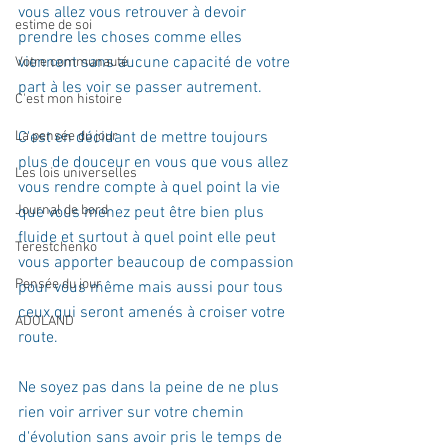
vous allez vous retrouver à devoir 
estime de soi
prendre les choses comme elles 
viennent sans aucune capacité de votre 
Votre communauté
part à les voir se passer autrement.  
C'est mon histoire
La pensée du jour
C'est en décidant de mettre toujours 
plus de douceur en vous que vous allez 
Les lois universelles
vous rendre compte à quel point la vie 
Journal de bord
que vous menez peut être bien plus 
fluide et surtout à quel point elle peut 
Terestchenko
vous apporter beaucoup de compassion 
Pensée du jour
pour vous même mais aussi pour tous 
ceux qui seront amenés à croiser votre 
ADOLAND
route.  
Ne soyez pas dans la peine de ne plus 
rien voir arriver sur votre chemin 
d'évolution sans avoir pris le temps de 