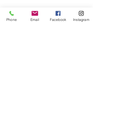
cosmos
source universelle
créateur divin
planète
Phone
Email
Facebook
Instagram
Votre communauté
Voir tout
Posts récents