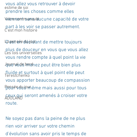
vous allez vous retrouver à devoir 
estime de soi
prendre les choses comme elles 
viennent sans aucune capacité de votre 
Votre communauté
part à les voir se passer autrement.  
C'est mon histoire
La pensée du jour
C'est en décidant de mettre toujours 
plus de douceur en vous que vous allez 
Les lois universelles
vous rendre compte à quel point la vie 
Journal de bord
que vous menez peut être bien plus 
fluide et surtout à quel point elle peut 
Terestchenko
vous apporter beaucoup de compassion 
Pensée du jour
pour vous même mais aussi pour tous 
ceux qui seront amenés à croiser votre 
ADOLAND
route.  
Ne soyez pas dans la peine de ne plus 
rien voir arriver sur votre chemin 
d'évolution sans avoir pris le temps de 