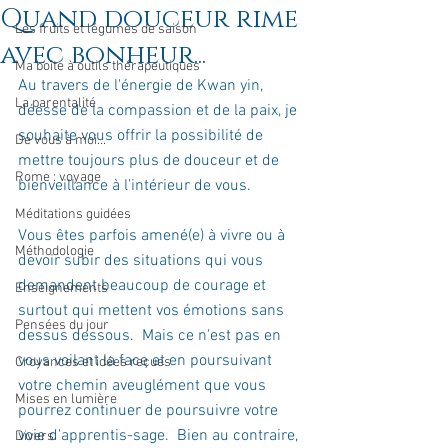
Quand douceur rime
Les fruits et légumes de saison
avec bonheur...
Ma boîte à outils thérapeutiques
Au travers de l'énergie de Kwan yin, 
La parentalité
déesse de la compassion et de la paix, je 
souhaite vous offrir la possibilité de 
De vous à moi...
mettre toujours plus de douceur et de 
Rome : voyage
bienveillance à l’intérieur de vous.
Méditations guidées
Vous êtes parfois amené(e) à vivre ou à 
Méthodologie
devoir subir des situations qui vous 
demandent beaucoup de courage et 
Enseignements
surtout qui mettent vos émotions sans 
Pensées du jour
dessus dessous.  Mais ce n'est pas en 
vous voilant la face et en poursuivant 
Croyances et idées reçues
votre chemin aveuglément que vous 
Mises en lumière
pourrez continuer de poursuivre votre 
voie d'apprentis-sage.  Bien au contraire, 
Divers