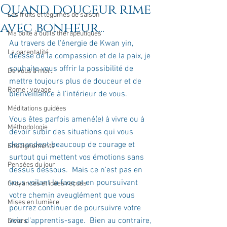
Quand douceur rime
Les fruits et légumes de saison
avec bonheur...
Ma boîte à outils thérapeutiques
Au travers de l'énergie de Kwan yin, 
La parentalité
déesse de la compassion et de la paix, je 
souhaite vous offrir la possibilité de 
De vous à moi...
mettre toujours plus de douceur et de 
Rome : voyage
bienveillance à l’intérieur de vous.
Méditations guidées
Vous êtes parfois amené(e) à vivre ou à 
Méthodologie
devoir subir des situations qui vous 
demandent beaucoup de courage et 
Enseignements
surtout qui mettent vos émotions sans 
Pensées du jour
dessus dessous.  Mais ce n'est pas en 
vous voilant la face et en poursuivant 
Croyances et idées reçues
votre chemin aveuglément que vous 
Mises en lumière
pourrez continuer de poursuivre votre 
voie d'apprentis-sage.  Bien au contraire, 
Divers