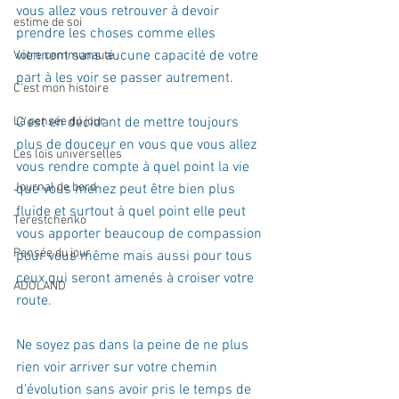
vous allez vous retrouver à devoir 
estime de soi
prendre les choses comme elles 
viennent sans aucune capacité de votre 
Votre communauté
part à les voir se passer autrement.  
C'est mon histoire
La pensée du jour
C'est en décidant de mettre toujours 
plus de douceur en vous que vous allez 
Les lois universelles
vous rendre compte à quel point la vie 
Journal de bord
que vous menez peut être bien plus 
fluide et surtout à quel point elle peut 
Terestchenko
vous apporter beaucoup de compassion 
Pensée du jour
pour vous même mais aussi pour tous 
ceux qui seront amenés à croiser votre 
ADOLAND
route.  
Ne soyez pas dans la peine de ne plus 
rien voir arriver sur votre chemin 
d'évolution sans avoir pris le temps de 