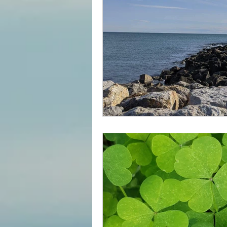
Divers
estime de soi
Les lois universelles
J