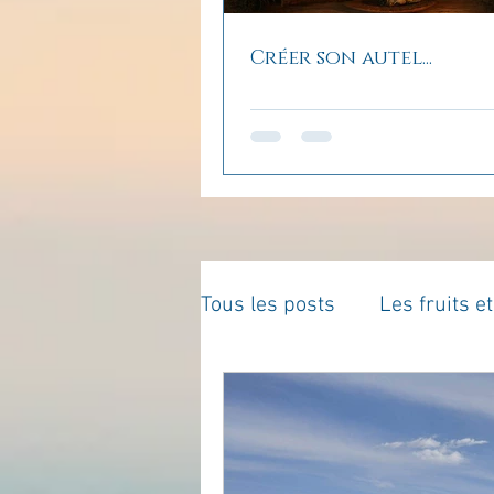
Créer son autel...
Tous les posts
Les fruits e
La parentalité
De vous 
Enseignements
Pensé