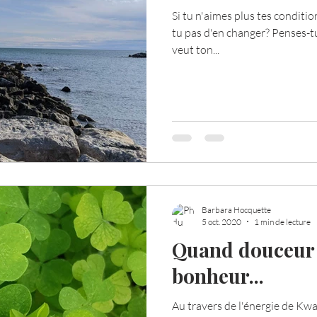
Si tu n'aimes plus tes conditi
tu pas d'en changer? Penses-tu q
Votre communauté
C'est mon histoire
La 
veut ton...
ournal de bord
Terestchenko
Pensée du jour
Barbara Hocquette
5 oct. 2020
1 min de lecture
Quand douceur 
bonheur...
Au travers de l'énergie de Kw