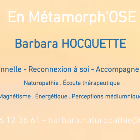
En Métamorph'OSE
Barbara HOCQUETTE
onnelle - Reconnexion à soi - Accompagn
Naturopathie . Écoute thérapeutique
Magnétisme . Énergétique . Perceptions médiumniqu
6.12.36.61 -
barbara.naturopathie@s