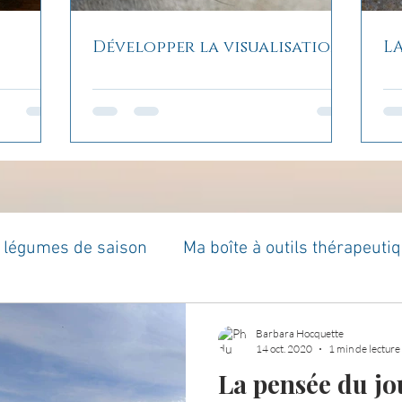
Développer la visualisation
L
t légumes de saison
Ma boîte à outils thérapeuti
à moi...
Rome : voyage
Méditations guidées
Barbara Hocquette
14 oct. 2020
1 min de lecture
La pensée du jou
es du jour
Croyances et idées reçues
Mises 