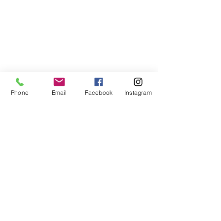
Phone
Email
Facebook
Instagram
changer
heureux
percevoir
ne pas convenir
détail
manière
Votre communauté
Voir tout
Posts récents