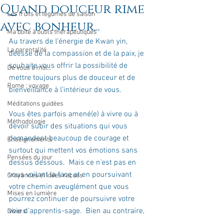
Quand douceur rime
Les fruits et légumes de saison
avec bonheur...
Ma boîte à outils thérapeutiques
Au travers de l'énergie de Kwan yin, 
La parentalité
déesse de la compassion et de la paix, je 
souhaite vous offrir la possibilité de 
De vous à moi...
mettre toujours plus de douceur et de 
Rome : voyage
bienveillance à l’intérieur de vous.
Méditations guidées
Vous êtes parfois amené(e) à vivre ou à 
Méthodologie
devoir subir des situations qui vous 
demandent beaucoup de courage et 
Enseignements
surtout qui mettent vos émotions sans 
Pensées du jour
dessus dessous.  Mais ce n'est pas en 
vous voilant la face et en poursuivant 
Croyances et idées reçues
votre chemin aveuglément que vous 
Mises en lumière
pourrez continuer de poursuivre votre 
voie d'apprentis-sage.  Bien au contraire, 
Divers