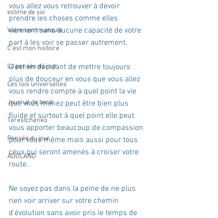
vous allez vous retrouver à devoir 
estime de soi
prendre les choses comme elles 
viennent sans aucune capacité de votre 
Votre communauté
part à les voir se passer autrement.  
C'est mon histoire
La pensée du jour
C'est en décidant de mettre toujours 
plus de douceur en vous que vous allez 
Les lois universelles
vous rendre compte à quel point la vie 
Journal de bord
que vous menez peut être bien plus 
fluide et surtout à quel point elle peut 
Terestchenko
vous apporter beaucoup de compassion 
Pensée du jour
pour vous même mais aussi pour tous 
ceux qui seront amenés à croiser votre 
ADOLAND
route.  
Ne soyez pas dans la peine de ne plus 
rien voir arriver sur votre chemin 
d'évolution sans avoir pris le temps de 