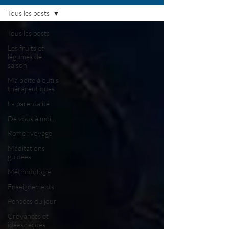
Tous les posts
Tous les posts
Les fruits et
légumes de
saison
Ma boîte à outils
thérapeutiques
La parentalité
De vous à moi...
Rome : voyage
Méditations
guidées
Méthodologie
Enseignements
Pensées du jour
Croyances et
idées reçues