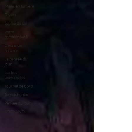
Mises en lumière
Divers
estime de soi
Votre
communauté
C'est mon
histoire
La pensée du
jour
Les lois
universelles
Journal de bord
Terestchenko
Pensée du jour
ADOLAND