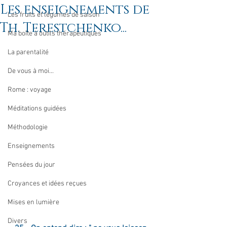
Les enseignements de
Les fruits et légumes de saison
Th. Terestchenko...
Ma boîte à outils thérapeutiques
La parentalité
De vous à moi...
Rome : voyage
Méditations guidées
Méthodologie
Enseignements
Pensées du jour
Croyances et idées reçues
Mises en lumière
Divers