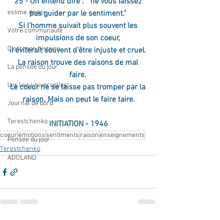
25 - On entend dire : " ne vous laissez 
estime de soi
pas guider par le sentiment." 
Si l'homme suivait plus souvent les 
Votre communauté
impulsions de son coeur, 
C'est mon histoire
il éviterait souvent d'être injuste et cruel. 
La raison trouve des raisons de mal 
La pensée du jour
faire. 
Les lois universelles
Le coeur ne se laisse pas tromper par la 
raison. Mais on peut le faire taire.
Journal de bord
Terestchenko
INITIATION - 1946
coeur
émotions
sentiments
raison
enseignements
Pensée du jour
Terestchenko
ADOLAND