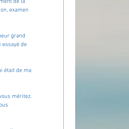
ment de la 
tion, examen 
coeur grand 
ai essayé de 
oi était de ma 
vous méritez. 
ous 