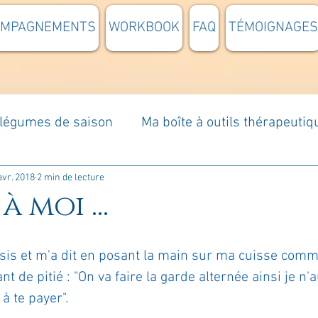
OMPAGNEMENTS
WORKBOOK
FAQ
TÉMOIGNAGES
t légumes de saison
Ma boîte à outils thérapeutiq
à moi...
Rome : voyage
Méditations guidées
avr. 2018
2 min de lecture
à moi ...
s du jour
Croyances et idées reçues
Mises e
 assis et m'a dit en posant la main sur ma cuisse com
t de pitié : "On va faire la garde alternée ainsi je n'
Votre communauté
C'est mon histoire
La 
à te payer".