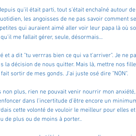
epuis qu'il était parti, tout s'était enchaîné autour de
ournal de bord
Terestchenko
Pensée du jour
 quotidien, les angoisses de ne pas savoir comment se
etites qui auraient aimé aller voir leur papa là où soi
 qu'il me fallait gérer, seule, désormais...
evé et a dit "tu verrras bien ce qui va t'arriver". Je ne p
is la décision de nous quitter. Mais là, mettre nos fill
fait sortir de mes gonds. J'ai juste osé dire "NON".
 non plus, rien ne pouvait venir nourrir mon anxiété
s'enfoncer dans l'incertitude d'être encore un minimu
rdais cette volonté de vouloir le meilleur pour elles e
u de plus ou de moins à porter..