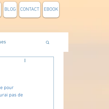
BLOG
CONTACT
EBOOK
ues
Méthodologie
n lumière
me pour 
aurai pas de 
pensée du jour