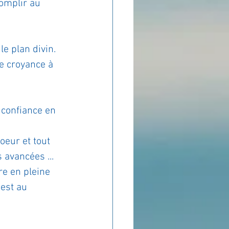
omplir au 
le plan divin. 
ne croyance à 
 confiance en 
eur et tout 
 avancées ...
e en pleine 
 est au 