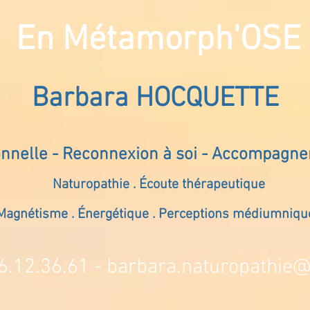
En Métamorph'OSE
Barbara HOCQUETTE
onnelle - Reconnexion à soi - Accompagn
Naturopathie . Écoute thérapeutique
Magnétisme . Énergétique . Perceptions médiumniqu
6.12.36.61 -
barbara.naturopathie@s