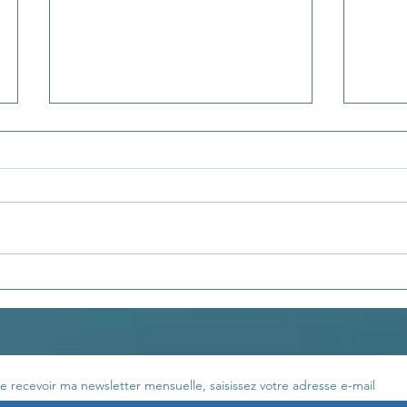
Développer la
LA 
visualisation
ÉMO
e recevoir ma newsletter mensuelle, saisissez votre adresse e-mail