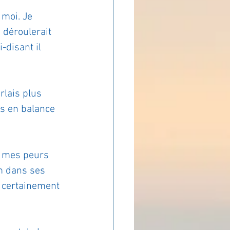
 moi. Je 
ADOLAND
 déroulerait 
-disant il 
arlais plus 
es en balance 
, mes peurs 
m dans ses 
t certainement 