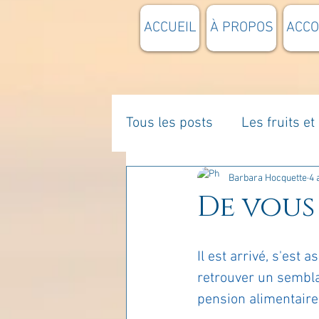
ACCUEIL
À PROPOS
ACC
Tous les posts
Les fruits e
La parentalité
De vous 
Barbara Hocquette
4 
De vous 
Enseignements
Pensée
Il est arrivé, s'est
retrouver un semblan
Divers
estime de soi
pension alimentaire 