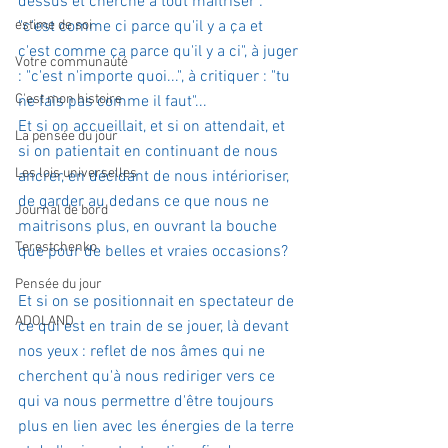
dessus et cherche à tout maitriser : 
estime de soi
"c'est comme ci parce qu'il y a ça et 
c'est comme ça parce qu'il y a ci", à juger 
Votre communauté
: "c'est n'importe quoi...", à critiquer : "tu 
C'est mon histoire
ne fais pas comme il faut"...
Et si on accueillait, et si on attendait, et 
La pensée du jour
si on patientait en continuant de nous 
Les lois universelles
ancrer, en décidant de nous intérioriser, 
de garder au dedans ce que nous ne 
Journal de bord
maitrisons plus, en ouvrant la bouche 
Terestchenko
que pour de belles et vraies occasions?
Pensée du jour
Et si on se positionnait en spectateur de 
ADOLAND
ce qui est en train de se jouer, là devant 
nos yeux : reflet de nos âmes qui ne 
cherchent qu'à nous rediriger vers ce 
qui va nous permettre d'être toujours 
plus en lien avec les énergies de la terre 