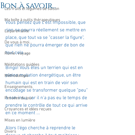
Bon à savoir...
Les fruits et légumes de saison
Ma boîte à outils thérapeutiques
Vous pensez que c'est impossible, que 
rien ne pourra réellement se mettre en 
La parentalité
place, que tout va se "casser la figure", 
De vous à moi...
que rien ne pourra émerger de bon de 
tout cela ...
Rome : voyage
Méditations guidées
Bingo! Vous êtes un terrien qui est en 
pleine mutation énergétique, un être 
Méthodologie
humain qui est en train de voir son 
Enseignements
encodage se transformer quelque "peu" 
à son insu, car il n'a pas eu le temps de 
Pensées du jour
prendre le contrôle de tout ce qui arrive 
Croyances et idées reçues
en ce moment ...
Mises en lumière
Alors l'égo cherche à reprendre le 
Divers