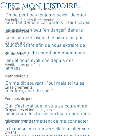
C'est mon histoire...
Les fruits et légumes de saison
On ne peut pas toujours savoir de quoi 
Ma boîte à outils thérapeutiques
sera fait demain car parfois il faut savoir 
se mettre un peu "en danger" dans le 
La parentalité
sens où nous avons besoin de ne pas 
De vous à moi...
tout connaitre afin de nous extraire de 
nous même du conditionnement dans 
Rome : voyage
lequel nous évoluons depuis des 
Méditations guidées
années. 
Méthodologie
On me dit souvent : "oui mais toi tu es 
Enseignements
médium, alors tu sais." 
Pensées du jour
Oui, c'est vrai que je suis au courant de 
Croyances et idées reçues
beaucoup de choses surtout quand mes 
guides me permettent de me connecter 
Mises en lumière
à la conscience universelle et d'aller voir 
Divers