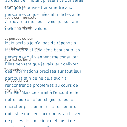
au delà de l'instant présent ce qui serait 
estime de soi
bon que je puisse transmettre aux 
personnes concernées afin de les aider 
Votre communauté
à trouver la meilleure voie qui soit afin 
C'est mon histoire
de les aider à évoluer. 
La pensée du jour
Mais parfois je n'ai pas de réponse à 
Les lois universelles
transmettre et cela gêne beaucoup les 
personnes qui viennent me consulter. 
Journal de bord
Elles pensent que je vais leur délivrer 
Terestchenko
des informations précises sur tout leur 
parcours afin de ne plus avoir à 
Pensée du jour
rencontrer de problèmes au cours de 
ADOLAND
leur vie. Mais cela irait à l'encontre de 
notre code de déontologie qui est de 
chercher par soi même à ressentir ce 
qui est le meilleur pour nous, au travers 
de prises de conscience et aussi de 