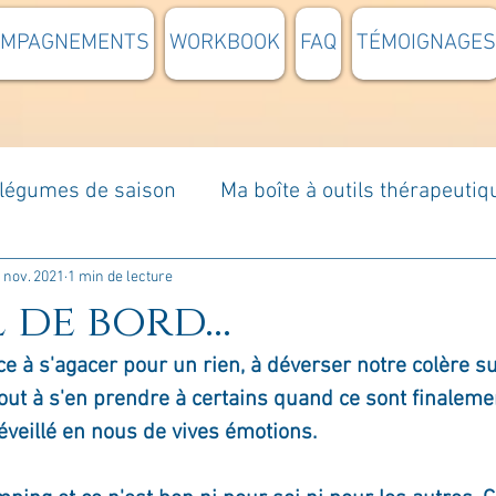
OMPAGNEMENTS
WORKBOOK
FAQ
TÉMOIGNAGES
t légumes de saison
Ma boîte à outils thérapeutiq
à moi...
Rome : voyage
Méditations guidées
 nov. 2021
1 min de lecture
de bord...
e à s'agacer pour un rien, à déverser notre colère su
s du jour
Croyances et idées reçues
Mises e
out à s'en prendre à certains quand ce sont finaleme
éveillé en nous de vives émotions.
Votre communauté
C'est mon histoire
La 