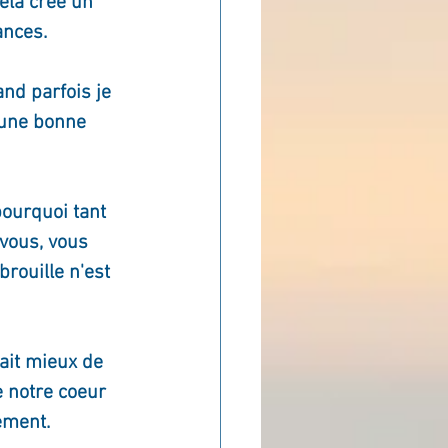
ela crée un 
ances.
ADOLAND
nd parfois je 
 une bonne 
ourquoi tant 
vous, vous 
brouille n'est 
ait mieux de 
e notre coeur 
ement.