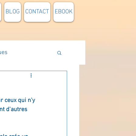
BLOG
CONTACT
EBOOK
ues
Méthodologie
r ceux qui n'y 
n lumière
nt d'autres 
pensée du jour