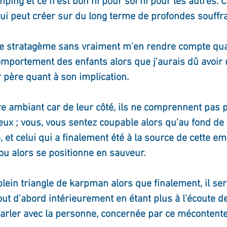
mping et ce n'est bon ni pour soi ni pour les autres. C
qui peut créer sur du long terme de profondes souffr
ournal de bord
Terestchenko
Pensée du jour
 ce stratagème sans vraiment m'en rendre compte qua
omportement des enfants alors que j'aurais dû avoir
r père quant à son implication.
re ambiant car de leur côté, ils ne comprennent pas p
ux ; vous, vous sentez coupable alors qu'au fond de 
, et celui qui a finalement été à la source de cette em
ou alors se positionne en sauveur.
lein triangle de karpman alors que finalement, il ser
tout d'abord intérieurement en étant plus à l'écoute d
parler avec la personne, concernée par ce mécontent