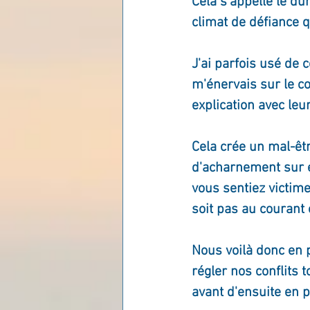
Cela s'appelle le du
climat de défiance 
Les lois universelles
J
J'ai parfois usé de
m'énervais sur le c
explication avec leu
Cela crée un mal-êt
d'acharnement sur e
vous sentiez victime
soit pas au courant 
Nous voilà donc en p
régler nos conflits 
avant d'ensuite en 