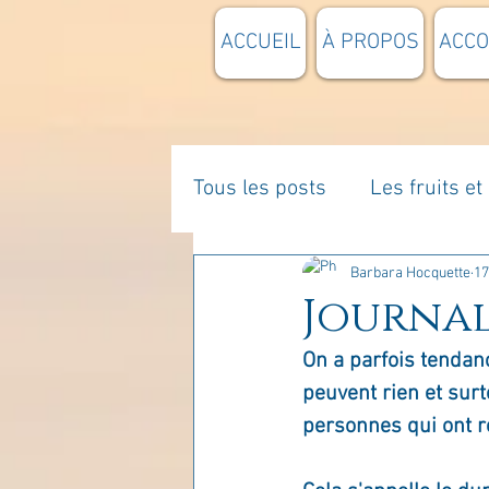
ACCUEIL
À PROPOS
ACC
Tous les posts
Les fruits e
La parentalité
De vous 
Barbara Hocquette
17
Journal 
On a parfois tendanc
Enseignements
Pensée
peuvent rien et surt
personnes qui ont r
Divers
estime de soi