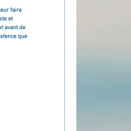
eur faire 
te et 
t avant de 
istence que 