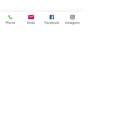
Phone
Email
Facebook
Instagram
Journal de bord
Voir tout
Posts récents