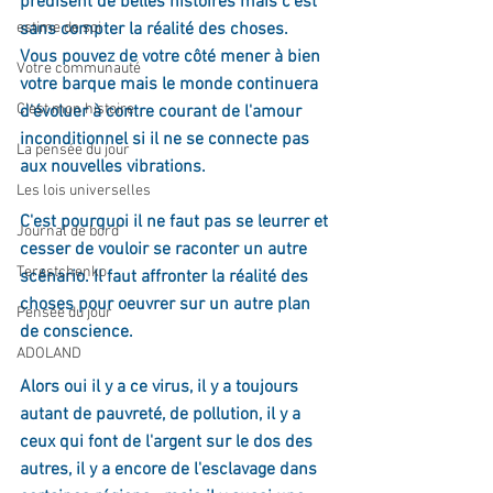
prédisent de belles histoires mais c'est 
estime de soi
sans compter la réalité des choses. 
Vous pouvez de votre côté mener à bien 
Votre communauté
votre barque mais le monde continuera 
C'est mon histoire
d'évoluer à contre courant de l'amour 
inconditionnel si il ne se connecte pas 
La pensée du jour
aux nouvelles vibrations.
Les lois universelles
C'est pourquoi il ne faut pas se leurrer et 
Journal de bord
cesser de vouloir se raconter un autre 
Terestchenko
scénario. Il faut affronter la réalité des 
choses pour oeuvrer sur un autre plan 
Pensée du jour
de conscience.
ADOLAND
Alors oui il y a ce virus, il y a toujours 
autant de pauvreté, de pollution, il y a 
ceux qui font de l'argent sur le dos des 
autres, il y a encore de l'esclavage dans 