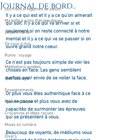
Journal de bord...
Les fruits et légumes de saison
Il y a ce qui est et il y a ce qu'on aimerait 
Ma boîte à outils thérapeutiques
qui soit. Il y a ce qui va arriver si et 
seulement si on reste connecté à notre 
La parentalité
mental et il y a ce qui va se passer si on 
De vous à moi...
ouvre grand notre coeur.
Rome : voyage
Ce n'est pas toujours simple de voir les 
Méditations guidées
choses en face. Les gens semblent 
parfois avoir envie de se voiler la face.
Méthodologie
Enseignements
Or plus vous êtes authentique face à ce 
qui se passe et plus vous avez de 
Pensées du jour
capacités de surmonter les épreuves 
Croyances et idées reçues
qui se présentent à vous.
Mises en lumière
Beaucoup de voyants, de médiums vous 
Divers