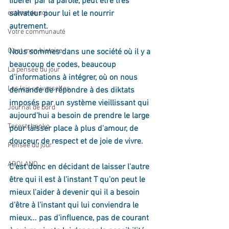
libérer par la parole, peut être très 
estime de soi
salvateur pour lui et le nourrir 
autrement. 
Votre communauté
C'est mon histoire
Nous sommes dans une société où il y a 
beaucoup de codes, beaucoup 
La pensée du jour
d'informations à intégrer, où on nous 
Les lois universelles
demande de répondre à des diktats 
imposés par un système vieillissant qui 
Journal de bord
aujourd'hui a besoin de prendre le large 
Terestchenko
pour laisser place à plus d'amour, de 
douceur, de respect et de joie de vivre.
Pensée du jour
ADOLAND
C'est donc en décidant de laisser l'autre 
être qui il est à l'instant T qu'on peut le 
mieux l'aider à devenir qui il a besoin 
d'être à l'instant qui lui conviendra le 
mieux... pas d'influence, pas de courant 