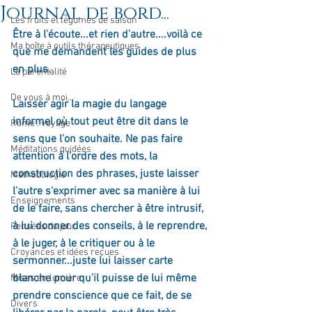
Journal de bord...
Les fruits et légumes de saison
Être à l'écoute...et rien d'autre....voilà ce 
Ma boîte à outils thérapeutiques
que me demandent les guides de plus 
en plus. 
La parentalité
De vous à moi...
Laisser agir la magie du langage 
informel où tout peut être dit dans le 
Rome : voyage
sens que l'on souhaite. Ne pas faire 
Méditations guidées
attention à l'ordre des mots, la 
construction des phrases, juste laisser 
Méthodologie
l'autre s'exprimer avec sa manière à lui 
Enseignements
de le faire, sans chercher à être intrusif, 
à lui donner des conseils, à le reprendre, 
Pensées du jour
à le juger, à le critiquer ou à le 
Croyances et idées reçues
sermonner...juste lui laisser carte 
blanche pour qu'il puisse de lui même 
Mises en lumière
prendre conscience que ce fait, de se 
Divers