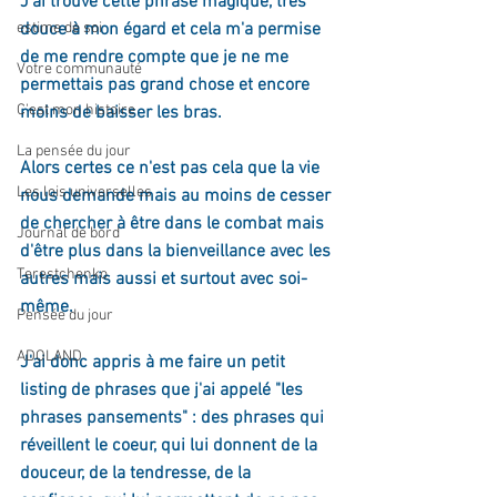
J'ai trouvé cette phrase magique, très 
estime de soi
douce à mon égard et cela m'a permise 
de me rendre compte que je ne me 
Votre communauté
permettais pas grand chose et encore 
C'est mon histoire
moins de baisser les bras. 
La pensée du jour
Alors certes ce n'est pas cela que la vie 
Les lois universelles
nous demande mais au moins de cesser 
de chercher à être dans le combat mais 
Journal de bord
d'être plus dans la bienveillance avec les 
Terestchenko
autres mais aussi et surtout avec soi-
même.
Pensée du jour
ADOLAND
J'ai donc appris à me faire un petit 
listing de phrases que j'ai appelé "les 
phrases pansements" : des phrases qui 
réveillent le coeur, qui lui donnent de la 
douceur, de la tendresse, de la 