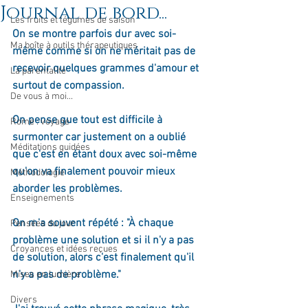
Journal de bord...
Les fruits et légumes de saison
On se montre parfois dur avec soi-
Ma boîte à outils thérapeutiques
même comme si on ne méritait pas de 
recevoir quelques grammes d'amour et 
La parentalité
surtout de compassion. 
De vous à moi...
On pense que tout est difficile à 
Rome : voyage
surmonter car justement on a oublié 
Méditations guidées
que c'est en étant doux avec soi-même 
qu'on va finalement pouvoir mieux 
Méthodologie
aborder les problèmes.
Enseignements
On m'a souvent répété : "À chaque 
Pensées du jour
problème une solution et si il n'y a pas 
Croyances et idées reçues
de solution, alors c'est finalement qu'il 
n'y a pas de problème." 
Mises en lumière
Divers