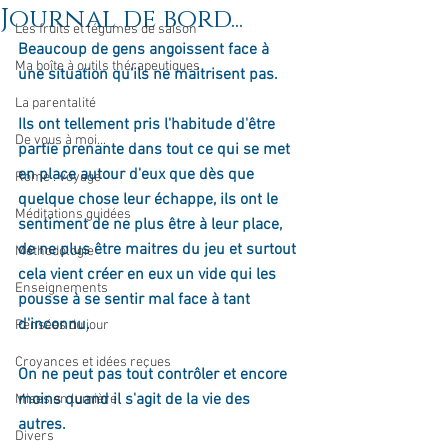
Journal de bord...
Les fruits et légumes de saison
Beaucoup de gens angoissent face à 
Ma boîte à outils thérapeutiques
une situation qu'ils ne maitrisent pas. 
La parentalité
Ils ont tellement pris l'habitude d'être 
De vous à moi...
partie prenante dans tout ce qui se met 
en place autour d'eux que dès que 
Rome : voyage
quelque chose leur échappe, ils ont le 
Méditations guidées
sentiment de ne plus être à leur place, 
de ne plus être maitres du jeu et surtout 
Méthodologie
cela vient créer en eux un vide qui les 
Enseignements
pousse à se sentir mal face à tant 
d'inconnu.
Pensées du jour
Croyances et idées reçues
On ne peut pas tout contrôler et encore 
moins quand il s'agit de la vie des 
Mises en lumière
autres. 
Divers