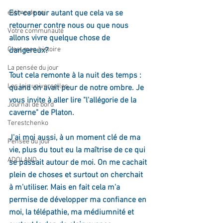
estime de soi
Est-ce pour autant que cela va se 
retourner contre nous ou que nous 
Votre communauté
allons vivre quelque chose de 
C'est mon histoire
dangereux?
La pensée du jour
Tout cela remonte à la nuit des temps : 
Les lois universelles
quand on avait peur de notre ombre. Je 
vous invite à aller lire "l'allégorie de la 
Journal de bord
caverne" de Platon.
Terestchenko
J'ai moi aussi, à un moment clé de ma 
Pensée du jour
vie, plus du tout eu la maîtrise de ce qui 
ADOLAND
se passait autour de moi. On me cachait 
plein de choses et surtout on cherchait 
à m'utiliser. Mais en fait cela m'a 
permise de développer ma confiance en 
moi, la télépathie, ma médiumnité et 