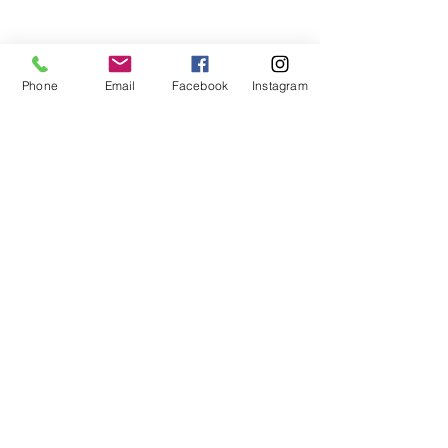
Phone
Email
Facebook
Instagram
Journal de bord
Voir tout
Posts récents